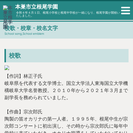
本巣市立根尾学園
令和４年４月１日、根尾小学校と根尾中学校が一緒になり、根尾学園が開校い
たしました。
校歌・校章・校名文字
School song,School emblem
校歌
【作詞】林正子氏
岐阜県を代表する文学博士。国立大学法人東海国立大学機
構岐阜大学名誉教授。
２０１０年から２０２１年３月まで
副学長を務められていました。
【作曲】宗次郎氏
陶製の笛オカリナの第一人者。１９９５年、根尾中生が宗
次郎コンサートに初出演し、
その時から宗次郎氏に毎年中