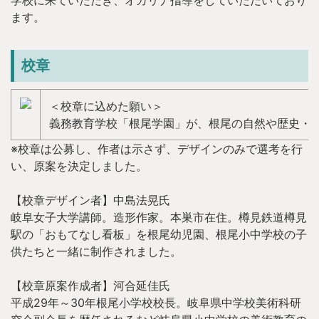
学校に来ていただき、オカリナ指導をしていただいてお
り
ます。
校章
＜校章に込めた願い＞
義務教育学校「根尾学園」が、根尾の自然や歴史・
※校章は公募し、作者は示さず、デザインのみで選考を行
い、原案を決定しました。
【校章デザイン者】中島法晃氏
岐阜女子大学講師。造形作家。本巣市在住。樽見鉄道樽見
駅の「おもてなし看板」を根尾幼児園、根尾小中学校の子
供たちと一緒に制作されました。
【校章原案作成者】河合延佳氏
平成29年～30年根尾小学校校長。岐阜県中学校美術科研