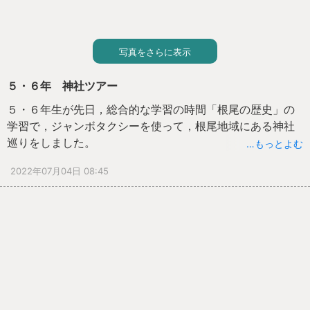
写真をさらに表示
５・６年 神社ツアー
５・６年生が先日，総合的な学習の時間「根尾の歴史」の
学習で，ジャンボタクシーを使って，根尾地域にある神社
巡りをしました。
…もっとよむ
能郷地区にある白山神社，長嶺地区にある素戔嗚神社，門
2022年07月04日 08:45
脇地区にある八幡神社，そして樽見地域にある白山神社の
４つの神社を巡りました。
事前学習で調べたことを実際に目にすることができ，９人
は大喜び！根尾公民館の杉山副館長さんにそれぞれの神社
の特徴，文化財等を詳しく教えていただきながら，学びを
深めることができた３時間でした。