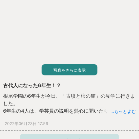
写真をさらに表示
古代人になった6年生！？
根尾学園の6年生が今日、「古墳と柿の館」の見学に行きま
した。
6年生の4人は、学芸員の説明を熱心に聞いたり、ワークシ
…もっとよむ
ートをもとに展示物をじっくり観察したりするなど、船来
2022年06月23日 17:56
山古墳について意欲的に学びを深めていました。
そのなかで、船来山古墳群と継体天皇、淡墨桜がつながっ