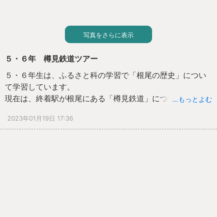
写真をさらに表示
５・６年 樽見鉄道ツアー
５・６年生は、ふるさと科の学習で「根尾の歴史」につい
て学習しています。
現在は、終着駅が根尾にある「樽見鉄道」について学んで
…もっとよむ
います。
2023年01月19日 17:36
その中で、１～４時間目を使って根尾にある駅を周った
り、本巣駅に行って「樽見鉄道の歴史」について聞いたり
する「樽見鉄道ツアー」に行ってきました。
本巣駅の清水さんの話から「樽見鉄道の歴史」に触れるこ
とができたり、本巣駅からの帰りは樽見駅まで樽見鉄道に
乗って景色を楽しんだりして、より「樽見鉄道」について
の学びを深めることができました。
「樽見鉄道のために、ぼくたちができることはあります
か？」という質問に対して、清水さんは「根尾の良さをど