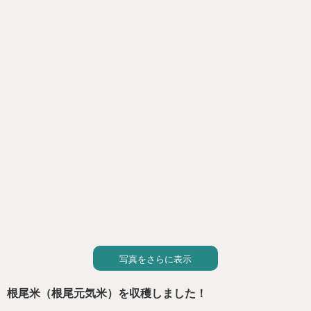
の葉と、根尾の鯖寿司を一緒にした柿の葉寿司に挑戦して
みることにしました。
この日は、住吉屋さんの大将が根尾学園に来てくださり、
生徒と共に柿の葉寿司に挑戦しました。この時期、紅葉し
た柿の葉も混ざっていましたが、作ってみると美しい色合
いになりました。
2月16日（木）にモレラ岐阜で販売することを考えていま
す。詳細は、このホームページでもお知らせしますので、
みなさん是非足を運んでいただき、ご賞味いただけるとあ
りがたいです。よろしくお願いします。
写真をさらに表示
根尾米（根尾元気米）を収穫しました！