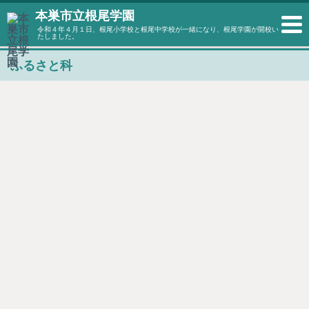
本巣市立根尾学園
令和４年４月１日、根尾小学校と根尾中学校が一緒になり、根尾学園が開校い
たしました。
ふるさと科