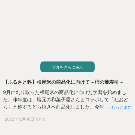
んどんＰＲしてほしい！」と言われました。「根尾の歴
史」を調べてきた１年間の、私たちのゴールが見えてきま
した。
写真をさらに表示
【ふるさと科】根尾米の商品化に向けて～柿の葉寿司～
9月に刈り取った根尾米の商品化に向けた学習を始めまし
た。昨年度は、地元の和菓子屋さんとコラボして「ねおど
ら」と称するどら焼きへ商品化しました。今年度は、根尾
…もっとよむ
米のおいしさをそのまま伝えられるようにするためにはど
2022年12月16日 10:19
うしたらよいか思案してきました。今年度は、根尾地域に
ある住吉屋さんの協力を得て、本巣市の代表である富有柿