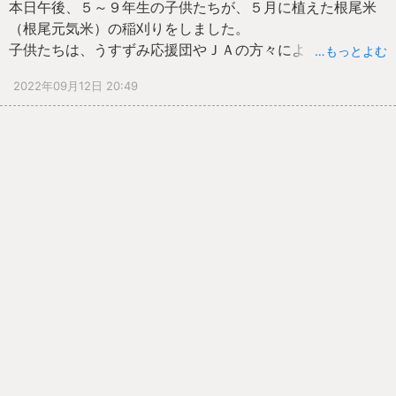
本日午後、５～９年生の子供たちが、５月に植えた根尾米
（根尾元気米）の稲刈りをしました。
子供たちは、うすずみ応援団やＪＡの方々によるご指導の
…もっとよむ
下、たわわに実った根尾米を手作業で一株一株丁寧に刈り
2022年09月12日 20:49
取っていました。
「一人一人が、一生懸命刈り取ることができてよかったで
す！」「一部の稲が倒れていたため、刈り取りにくく、大
変でした。」「田植えや稲刈りなどで多くの方にお世話に
なったので、感謝の気持ちを込めて稲刈りしました。」
「刈る人、運ぶ人など、みんなで協力しながら最後まで刈
り取ることができて、とてもうれしかったです。」「今後
は、根尾米をもっともっと広めたいです。」など、子供た
ちは、お世話になった感謝の気持ちやみんなでやり切った
充実感を味わっていました。
収穫した根尾米は今後、地域の方のご協力をいただきなが
ら、商品化していく予定です。お楽しみに！