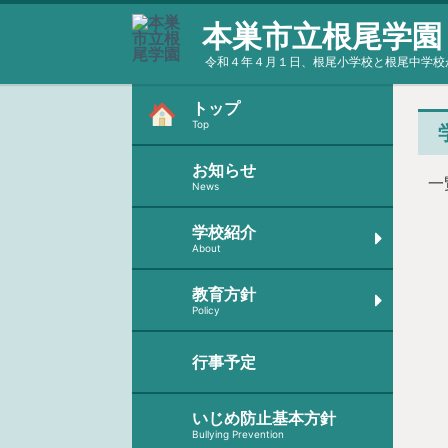
本巣市立根尾学園
令和４年４月１日、根尾小学校と根尾中学校
トップ
Top
お知らせ
一
News
学校紹介
About
教育方針
Policy
行事予定
いじめ防止基本方針
Bullying Prevention