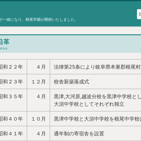
が一緒になり、根尾学園が開校いたしました。
沿革
story
昭和２２年
４月
法律第25条により岐阜県本巣郡根尾
昭和２３年
１２月
校舎新築落成式
昭和３５年
４月
黒津,大河原,越波分校を黒津中学校とし
大須中学校としてそれぞれ独立
昭和４０年
１０月
黒津中学校と大須中学校を根尾中学校
昭和４１年
４月
通年制の寄宿舎を設置