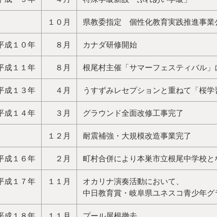
１０月
県教委指定 個性化教育実践推進事業
平成１０年
８月
カナダ研修開始
平成１１年
８月
根尾村主催「サマーフェスティバル」
平成１３年
４月
うすずみレセプションと重ねて「桜学
平成１４年
３月
グラウンド全面改修工事完了
１２月
耐震補強・大規模改造事業完了
平成１６年
２月
町村合併により本巣市立根尾中学校と
平成１７年
１１月
オカリナ演奏活動において、
中日教育賞・岐阜県ユネスコ青少年グ
平成１８年
１１月
プール屋根撤去