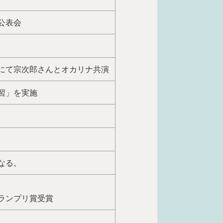
公表会
にて宗次郎さんとオカリナ共演
習」を実施
なる。
ランプリ賞受賞