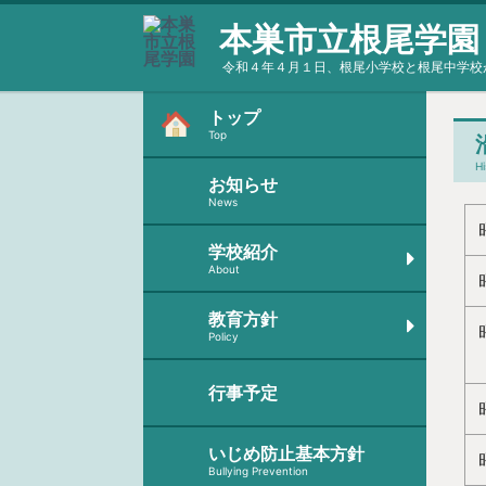
本巣市立根尾学園
令和４年４月１日、根尾小学校と根尾中学校
トップ
Top
Hi
お知らせ
News
学校紹介
About
教育方針
Policy
行事予定
いじめ防止基本方針
Bullying Prevention