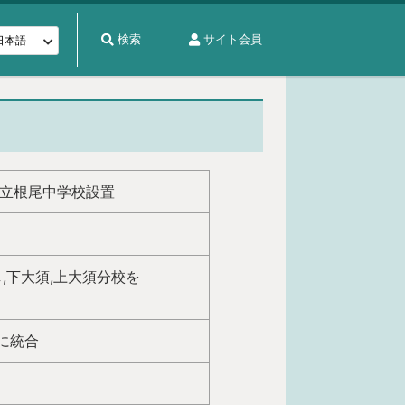
検索
サイト会員
村立根尾中学校設置
,下大須,上大須分校を
に統合