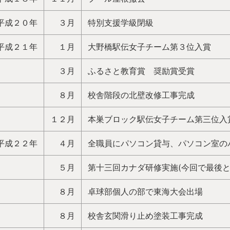
平成２０年
３月
特別支援学級閉級
平成２１年
１月
大野橋駅伝女子チーム第３位入賞
３月
ふるさと教育賞 奨励賞受賞
８月
校舎階段の北壁改修工事完成
１２月
本巣ブロック駅伝女子チーム第三位入
平成２２年
４月
全職員にパソコン貸与、パソコン室の
５月
第十三回カナダ研修実施(今回で最後と
８月
卓球部個人の部で東海大会出場
８月
校舎玄関滑り止め塗装工事完成