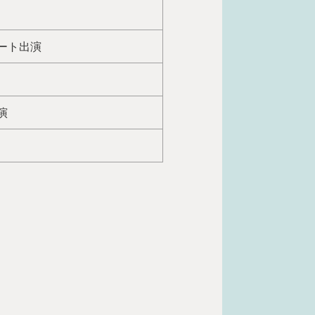
ート出演
演