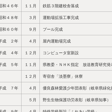
昭和４６年
１１月
鉄筋３階建校舎落成
昭和４８年
３月
運動場拡張工事完成
昭和６０年
９月
プール完成
平成 ２年
４月
屋内運動場完成
平成 ４年
１２月
コンピュータ室新設
平成 ５年
１１月
県教委・ＮＨＫ指定 放送教育研究発
１２月
寄宿舎「淡墨寮」休寮
平成 ７年
４月
優良森林愛護少年団表彰（岐阜県緑化
５月
野生生物保護功労表彰（岐阜県知事）
平成 ９年
４月
特殊学級新設「ふれあい学級」