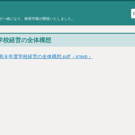
が一緒になり、根尾学園が開校いたしました。
学校経営の全体構想
和８年度学校経営の全体構想.pdf
（ 878KB ）