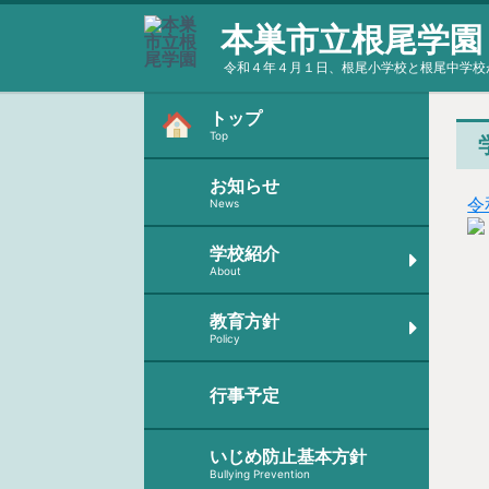
本巣市立根尾学園
令和４年４月１日、根尾小学校と根尾中学校
トップ
Top
お知らせ
令
News
学校紹介
About
教育方針
Policy
行事予定
いじめ防止基本方針
Bullying Prevention