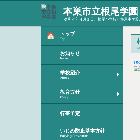
本巣市立根尾学園
令和４年４月１日、根尾小学校と根尾中学校
トップ
Top
お知らせ
News
R
学校紹介
About
教育方針
Policy
行事予定
いじめ防止基本方針
Bullying Prevention