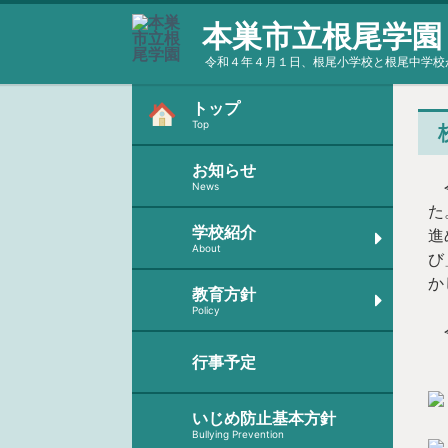
本巣市立根尾学園
令和４年４月１日、根尾小学校と根尾中学校
トップ
Top
お知らせ
令
News
た
学校紹介
進
About
び
か
教育方針
Policy
令
行事予定
いじめ防止基本方針
Bullying Prevention