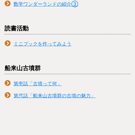
数学ワンダーランドの紹介③
読書活動
ミニブックを作ってみよう
船来山古墳群
第壱話「古墳って何」
第弐話「船来山古墳群の古墳の魅力」