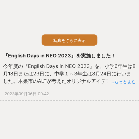
写真をさらに表示
『English Days in NEO 2023』を実施しました！
今年度の『English Days in NEO 2023』を、小学6年生は8
月18日または23日に、中学１～3年生は8月24日に行いま
した。本巣市のALTが考えたオリジナルアイデア満載の活動
…もっとよむ
で、根尾の地で英語に浸りました。中学生は、タブレット
2023年09月06日 09:42
を持ち寄り、『This is ME!』『I love MOTOSU!』と題し、
見事なプレゼンを作成、披露しました。例年のように、手
作りのもとまるうちわに、ALTや大学生サポーター、校区を
越えて友達になった仲間のサインを思い出にしたため、帰
途につきました。