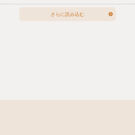
集まってくださいました。日本では献血する若年層の減少
に歯止めがかからないと言われており、献血そのものを知
さらに読み込む
らない人がいるくらいになっています。こうして献血に協
力してくださった先生方が、献血の意義を子どもたちに話
してくださるとありがたいです。