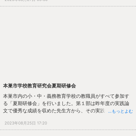
ＡＣＰ（アクティブ・チャイルド・プロジェクト」を取り
入れた運動遊びを取り入れています。この日は、講師とし
て岐阜大学教育学部教授・医学博士の春日晃章先生をお招
きして、体育の授業等ですぐに取り入れられる運動遊びを
中心に教えていただきました。参加された２６名の先生方
は、汗だくになりながらも、「今日教えていただいた内容
をもとに、子どもと、楽しくて力が付く授業を創りたい」
という思いを話してくださいました。
本巣市学校教育研究会夏期研修会
本巣市内の小・中・義務教育学校の教職員がすべて参加す
る「夏期研修会」を行いました。第１部は昨年度の実践論
文で優秀な成績を収めた先生方から、その実践報告があり
…もっとよむ
ました。また第２部は昨年度末まで長崎県壱岐市の教育長
2023年08月25日 17:20
を務められた久保田良和先生の講演会を行いました。「主
体的な学び方を身に付けさせる一単位時間の学習過程」と