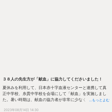
題して、壱岐市の教育の充実・向上に向けて先生方に指導
されていた内容をお話しいただきました。講演後、「夏休
み明けの授業のどこを改善していくとよいのか非常によく
分かった。」「これまでの教育信念を改めて考え直すきっ
かけとなった。」といった感想を先生方から聞くことがで
き、大変有意義な時間となりました。
３８人の先生方が「献血」に協力してくださいました！
夏休みを利用して、日本赤十字血液センターと連携して真
正中学校、糸貫中学校を会場にして「献血」を実施しまし
た。暑い時期は、献血の協力者が非常に少なくなり、血液
…もっとよむ
が不足しやすい時期になるということで、学校の先生方に
2023年08月14日 14:30
「献血」を呼び掛けたところ、この日は３８人の先生方が