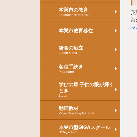
本巣市の教育
英
Education in Motosu
海
→
本巣市教育移住
給食の献立
Lunch Menu
各種手続き
Procedure
学びの扉 子供の眼が輝く
とき
Study
動画教材
Video Teaching Material
本巣市型GIGAスクール
GIGA_school