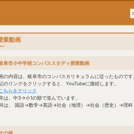
授業動画
lass
岐阜市小中学校コンパススタディ授業動画
画の内容は、岐阜市のコンパスカリキュラムに従ったものです
記のリンクをクリックすると、YouTubeに接続します。
こちらをクリック
年は、中3→小1の順で並んでいます。
科は、 国語→数学→英語→社会（地理）→社会（歴史）→理科
その他