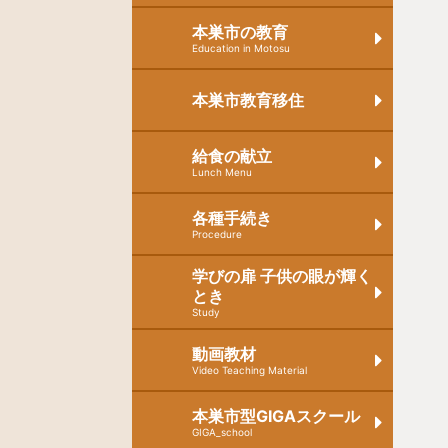
本巣市の教育
Education in Motosu
本巣市教育移住
給食の献立
Lunch Menu
各種手続き
Procedure
学びの扉 子供の眼が輝く
とき
Study
動画教材
Video Teaching Material
本巣市型GIGAスクール
GIGA_school