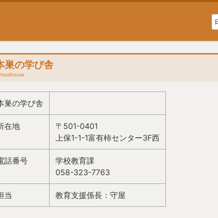
本巣の学び舎
choolhouse
本巣の学び舎
所在地
〒501-0401
上保1-1-1富有柿センター3F西
電話番号
学校教育課
058-323-7763
担当
教育支援係長：守屋