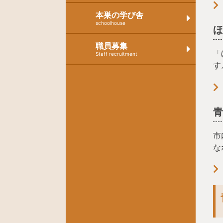
本巣の学び舎
schoolhouse
職員募集
「
Staff recruitment
す
市
な