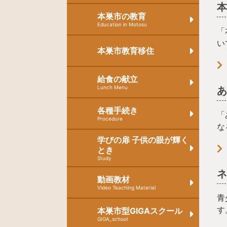
本巣市の教育
Education in Motosu
「
い
本巣市教育移住
給食の献立
Lunch Menu
各種手続き
「
Procedure
な
学びの扉 子供の眼が輝く
とき
Study
動画教材
Video Teaching Material
青
す
本巣市型GIGAスクール
GIGA_school