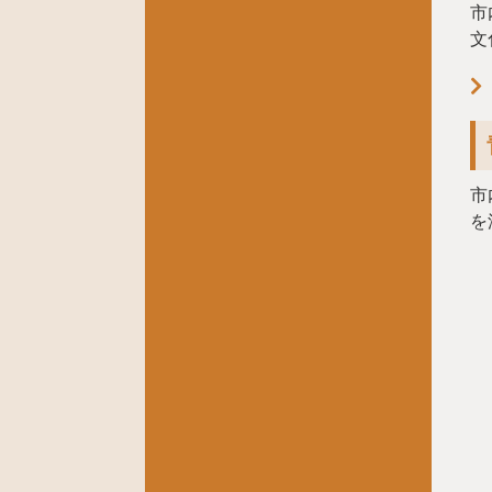
市
文
市
を