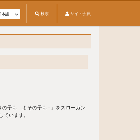
検索
サイト会員
りの子も よその子も−」をスローガン
しています。