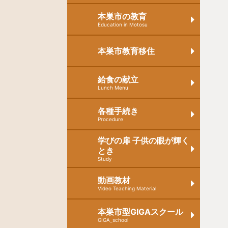
本巣市の教育
Education in Motosu
本巣市教育移住
給食の献立
Lunch Menu
各種手続き
Procedure
学びの扉 子供の眼が輝く
とき
Study
動画教材
Video Teaching Material
本巣市型GIGAスクール
GIGA_school