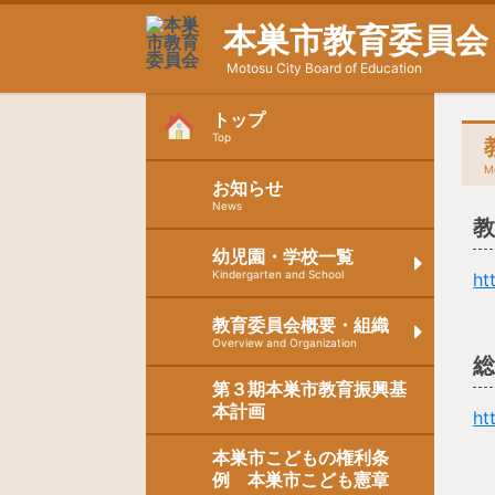
本巣市教育委員会
Motosu City Board of Education
トップ
Top
M
お知らせ
News
幼児園・学校一覧
Kindergarten and School
ht
教育委員会概要・組織
Overview and Organization
第３期本巣市教育振興基
本計画
ht
本巣市こどもの権利条
例 本巣市こども憲章