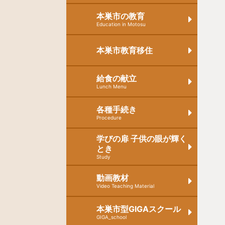
本巣市の教育
Education in Motosu
本巣市教育移住
給食の献立
Lunch Menu
各種手続き
Procedure
学びの扉 子供の眼が輝く
とき
Study
動画教材
Video Teaching Material
本巣市型GIGAスクール
GIGA_school