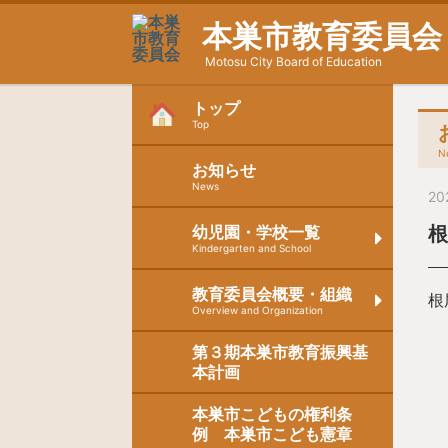
本巣市教育委員会
Motosu City Board of Education
トップ
Top
N
お知らせ
News
20
幼児園・学校一覧
Kindergarten and School
教育委員会概要・組織
根
Overview and Organization
第３期本巣市教育振興基
本計画
本巣市こどもの権利条
例 本巣市こども憲章