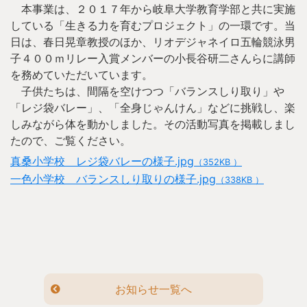
本事業は、２０１７年から岐阜大学教育学部と共に実施
している「生きる力を育むプロジェクト」の一環です。当
日は、春日晃章教授のほか、リオデジャネイロ五輪競泳男
子４００ｍリレー入賞メンバーの小長谷研二さんらに講師
を務めていただいています。
子供たちは、間隔を空けつつ「バランスしり取り」や
「レジ袋バレー」、「全身じゃんけん」などに挑戦し、楽
しみながら体を動かしました。その活動写真を掲載しまし
たので、ご覧ください。
真桑小学校 レジ袋バレーの様子.jpg
（352KB ）
一色小学校 バランスしり取りの様子.jpg
（338KB ）
お知らせ一覧へ