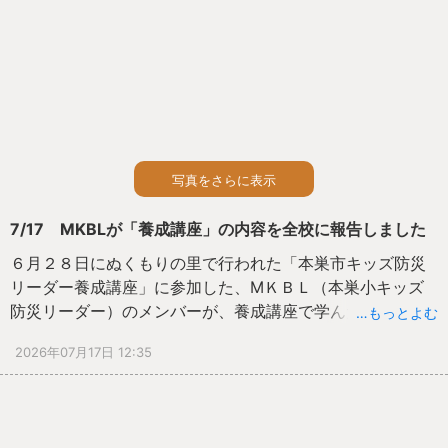
写真をさらに表示
7/17 MKBLが「養成講座」の内容を全校に報告しました
６月２８日にぬくもりの里で行われた「本巣市キッズ防災
リーダー養成講座」に参加した、МＫＢＬ（本巣小キッズ
防災リーダー）のメンバーが、養成講座で学んだことを全
…もっとよむ
校の仲間に伝えました。
2026年07月17日 12:35
伝えたのは、４年生の４人です。
学んだことを全校に広めたいと自らロイロノートにまとめ
て、発表しました。
学校外で学んできたことを校内で広めることは本当に価値