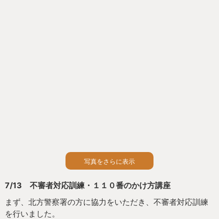
のあることです。
報告会に先立って、今年度МＫＢＬになったメンバーの任
命式を行いました。
今回新たにメンバーになったのは１０名で、現在全校で４
５名がМＫＢＬです。
みんなで防災の意識を高めていきましょう。
写真をさらに表示
7/13 不審者対応訓練・１１０番のかけ方講座
まず、北方警察署の方に協力をいただき、不審者対応訓練
を行いました。