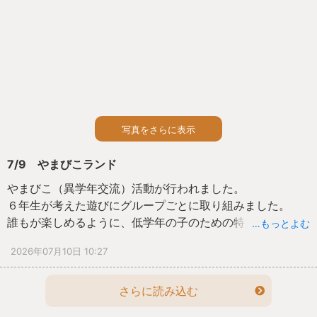
写真をさらに表示
7/9 やまびこランド
やまびこ（異学年交流）活動が行われました。
６年生が考えた遊びにグループごとに取り組みました。
誰もが楽しめるように、低学年の子のための特別ルールを
…もっとよむ
考えたり、けがの無いように工夫をしたりして、どのグル
2026年07月10日 10:27
ープも笑顔が広がりました。
さらに読み込む