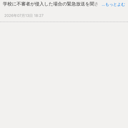
学校に不審者が侵入した場合の緊急放送を聞き、その後の
…もっとよむ
動きを確認しました。
2026年07月13日 18:27
次に、岐阜県警察本部の方から「１１０番のかけ方」を教
えていただきました。
６年生の代表２名が、実際に大きな携帯で１１０番に電話
をして、通報をしました。
夏休みに子どもだけで家にいる場面で、どうすればいいの
か分かりました。