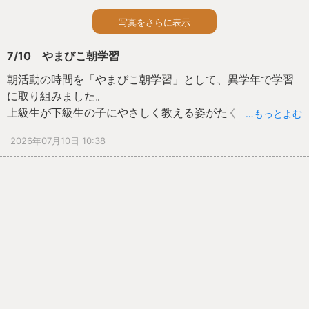
写真をさらに表示
7/10 やまびこ朝学習
朝活動の時間を「やまびこ朝学習」として、異学年で学習
に取り組みました。
上級生が下級生の子にやさしく教える姿がたくさん見られ
…もっとよむ
ました。
2026年07月10日 10:38
教えてもらった子は、満面の笑みで「うれしかった！」と
感想を伝えていました。
手をつないで会場まで一緒に移動する姿も素敵でした。