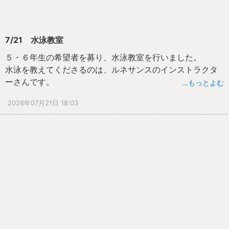
7/21 水泳教室
５・６年生の希望者を募り、水泳教室を行いました。
水泳を教えてくださるのは、ルネサンスのインストラクタ
ーさんです。
…もっとよむ
もちろん本巣小の先生方も一緒に泳いだり、水泳指導の仕
2026年07月21日 18:03
方を学んだりしました。
参加したのは、６名でした。
「苦手を克服したい」「少しは泳げるけど、もっと泳げる
ようになりたい」とそれぞれ目標をもって、チャレンジし
たことが素晴らしいです。
どの子も自分の目標に向かって精一杯努力する姿が輝いて
いました。