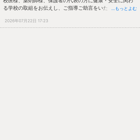
校医様、薬剤師様、保護者の代表の方に健康・安全に関わ
る学校の取組をお伝えし、ご指導ご助言をいただきまし
…もっとよむ
た。
2026年07月22日 17:23
タブレットの使い方、熱中症対策の在り方、ストレスコー
ピングについてのより良い方法など多岐にわたり充実した
会になりました。
これからも子どもたちの心身の健康のために尽力していき
たいと思います。