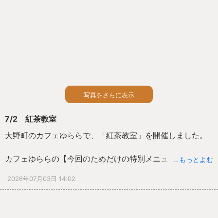
を子どもたちが教えてくれて、とても楽しい時間が過ごせ
ました。
保護者だけでなく、子どもたちにとっても、夏休みの素敵
な思い出になりました。
ありがとうございました！
写真をさらに表示
7/2 紅茶教室
大野町のカフェゆららで、「紅茶教室」を開催しました。
カフェゆららの【今回のためだけの特別メニュー】のモー
…もっとよむ
ニングを食べながら、おしゃれなティーカップで様々なテ
2026年07月03日 14:02
イストの紅茶を飲みながら、とっても贅沢な時間を過ごせ
ました。
紅茶は、岐阜市にある『annon tea house』より店長さん
とオーナーさんが来て下さって、茶葉の特徴や紅茶の淹れ