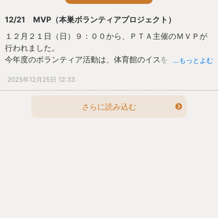
12/21 MVP（本巣ボランティアプロジェクト）
１２月２１日（日）９：００から、ＰＴＡ主催のＭＶＰが
行われました。
今年度のボランティア活動は、体育館のイスをきれいにし
…もっとよむ
て、整理整頓することでした。
2025年12月25日 12:33
また、ボランティア活動のあとには、子どもたちが考えた
お楽しみ会の内容を子どもたちが進行して、保護者の方と
一緒に遊びました。
さらに読み込む
ＭＶＰ活動では、子供たちは元気いっぱいでした。
学校で掃除をする事が習慣になっているおかげで、椅子を
拭くのがすごく早くて、大人たちがアルコールを振ってい
るのが追い付かないぐらいでした。
あっという間に椅子が綺麗になり、子供たち、保護者、先
生方、みんなで協力して椅子を片付けました。
お楽しみ会では、何よりも保護者がすごく楽しそうで子供
よりも全力で楽しんでみえる保護者の方が多くて、とても
良い取り組みだと感じました。