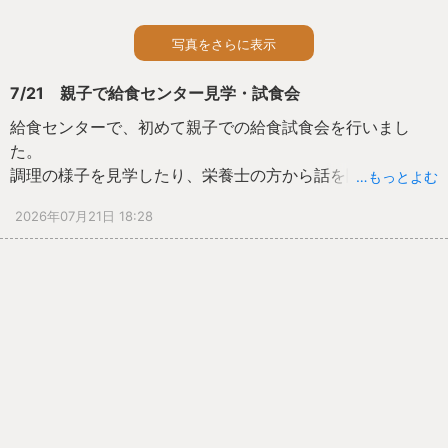
写真をさらに表示
7/21 親子で給食センター見学・試食会
給食センターで、初めて親子での給食試食会を行いまし
た。
調理の様子を見学したり、栄養士の方から話を聞いたりす
…もっとよむ
る中で、衛生面・安全面の管理を徹底して給食が作られて
2026年07月21日 18:28
いることを知りました。
さらに、今回はクイズや体験コーナーなど、子どもたちが
楽しめるイベントも用意していただきました。
子どもたちは、「混ぜるのが大変！」「重くてこぼしちゃ
う！」
と楽しみながら、調理員さんの大変さも感じることができ
ました。
給食の配膳も子どもたちが行いました。
高学年を中心に、みんな手際よく配膳してくれました。
ロールパンに焼きうどんを挟むなど、いろいろなアレンジ