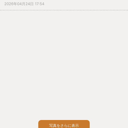
2026年04月24日 17:54
や事業内容などを知ってほしいという願いと、校長先生の
学校経営方針を聞く全校の機会のためです。
非常に多くの方に参加いただきました。
総会は紙面開催ではありましたが、各教室で一部を動画配
信とし、会長さんの話や校長先生の話をしっかりと聞くこ
とができました。
多くの方にご参加、ご協力いただけると信じています。
これからのＰＴＡ活動にご期待ください。
写真をさらに表示