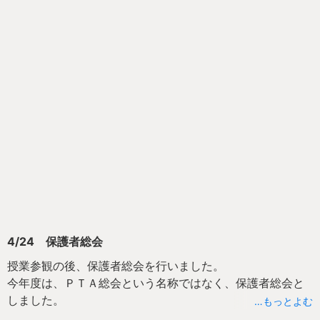
方を教えて頂きました。
紅茶はどれも本格的でとても美味しく、中でもレモンティ
ーはまろやかで今までにない美味しさで感動しました。
普段、なかなかゆっくり話す機会がない保護者の方々と楽
しくお話もでき、とても有意義な時間が過ごせました。
お土産で頂いた水出し紅茶は家族で楽しむことも出来まし
た！
紅茶が苦手な私ですが、美味しいと感じるものばかりでし
た！
今後もこのような皆さんが楽しい！と思えるようなＰＴＡ
活動を行ってほしいと思います。
4/24 保護者総会
授業参観の後、保護者総会を行いました。
今年度は、ＰＴＡ総会という名称ではなく、保護者総会と
しました。
…もっとよむ
それは、すべての保護者の方に今年度のＰＴＡ活動の方針