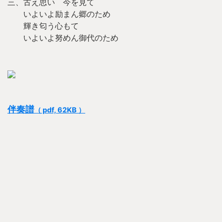
三、古え思い 今を見て
いよいよ励まん郷のため
輝き匂う心もて
いよいよ努めん御代のため
伴奏譜
（ pdf, 62KB ）