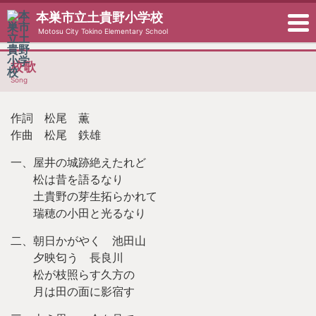
本巣市立土貴野小学校
Motosu City Tokino Elementary School
校歌
Song
作詞 松尾 薫
作曲 松尾 鉄雄
一、屋井の城跡絶えたれど
松は昔を語るなり
土貴野の芽生拓らかれて
瑞穂の小田と光るなり
二、朝日かがやく 池田山
夕映匂う 長良川
松が枝照らす久方の
月は田の面に影宿す