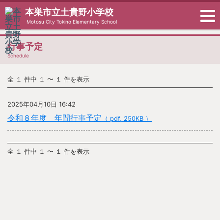
本巣市立土貴野小学校
Motosu City Tokino Elementary School
行事予定
Schedule
全 １ 件中 １ 〜 １ 件を表示
2025年04月10日 16:42
令和８年度 年間行事予定
（ pdf, 250KB ）
全 １ 件中 １ 〜 １ 件を表示