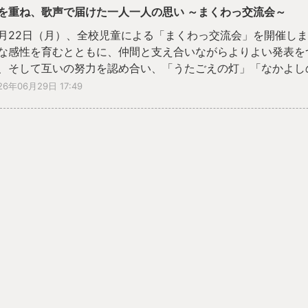
を重ね、歌声で届けた一人一人の思い ～まくわっ交流会～
月22日（月）、全校児童による「まくわっ交流会」を開催し
な感性を育むとともに、仲間と支え合いながらよりよい発表を
、そして互いの努力を認め合い、「うたごえの灯」「なかよし
す。
26年06月29日 17:49
年生は『さんぽ』、２年生は『ぼくらはみんな生きている』、
て』、５年生は『マイバラード』、６年生は『Wish～夢を信
込められた思いを自分なりに受け止め、「この思いを届けたい
いました。大きく口を開いて精いっぱい歌う姿、真っすぐ前を
筋、仲間と呼吸を合わせながら響きをつくる表情からは、一人
ることが伝わってきました。学級全員の歌声が重なり合うこと
仲間を信じる心」「夢や希望」が会場いっぱいに広がりました
表後には、全校児童や保護者、地域の皆様から大きな拍手と歓
をもって歌えた」「みんなの声に支えられ、気持ちよく歌えた
感想が聞かれました。仲間を信じ、自分の力を出し切った経験
深める、かけがえのない時間となりました。