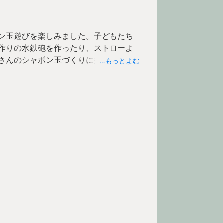
ン玉遊びを楽しみました。子どもたち
作りの水鉄砲を作ったり、ストローよ
さんのシャボン玉づくりに挑戦したり
…もっとよむ
もっと大きなシャボン玉を作るにはど
ていました。また、水鉄砲から出る水
、子どもたちの豊かな発想力が光って
さなど、夏ならではの自然を全身で感
り、「すごいね！」「やってみよ
手を思いやる気持ちも育まれていまし
「考える力」「工夫する力」「友達と
とができました。笑顔と歓声があふれ