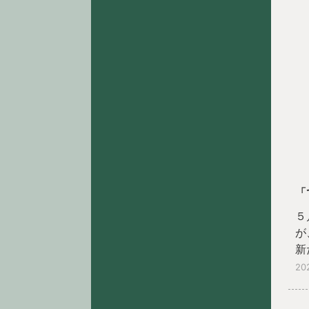
「
５
が
新
20
活
た