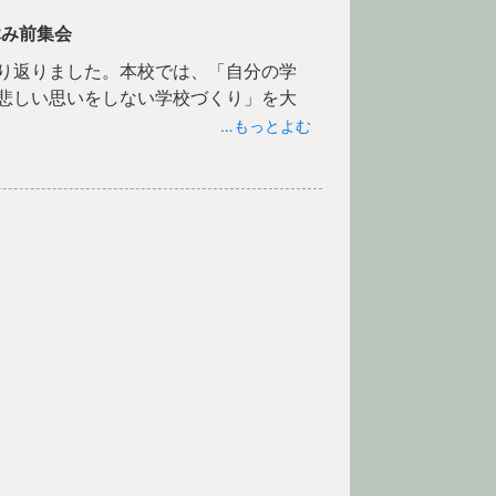
休み前集会
り返りました。本校では、「自分の学
悲しい思いをしない学校づくり」を大
…もっとよむ
「この４か月で子どもたちが最も成長
のです。子どもたち一人一人が積み重
長の一枚です。
一つの成長を積み重ねました。２年生
動が好き」など“だいすき”を増やす挑
て、学校だけでなく地域でもルールや
ながら活動するいずみ学級では、高学
成長につながりました。４年生は栽培
活動や家庭科の学習で責任感と協働す
外での探究的な学習に主体的に取り組
信となっています。写真に写る姿は、そ
続」を意識し、自分らしい学びや経験