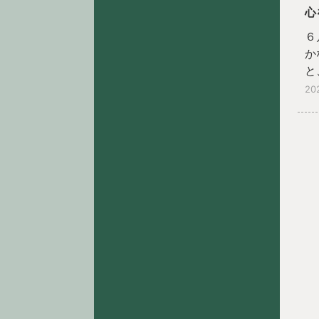
心
６
か
と
ま
20
１
っ
に
て
背
い
「
発
信
う
に