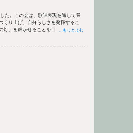
ました。この会は、歌唱表現を通して豊
つくり上げ、自分らしさを発揮するこ
の灯」を輝かせることを目標としてい
…もっとよむ
３年生は『にじ』、４年生は『いつだ
じて』を披露しました。どの学年も歌詞
」という気持ちを歌声にのせて表現し
見つめる真剣な眼差し、自然と伸びた
一人が主体となって音楽を創り上げて
で、歌詞に込められた「命の輝き」
。
声が送られました。児童からは、「自
」「拍手がとてもうれしかった」とい
は、一人一人の成長と学級の絆をさら