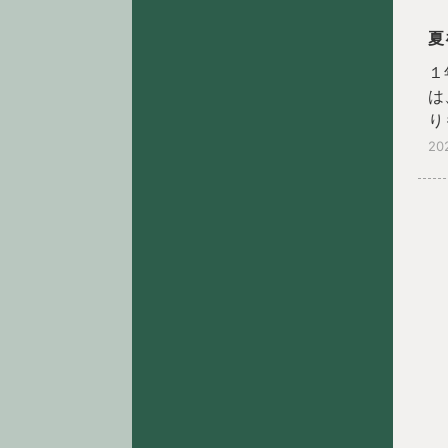
夏
１
は
り
し
20
活
う
で
い
冷
じ
う
た
身
関
る