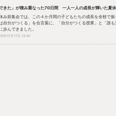
できた」が積み重なった70日間 一人一人の成長が輝いた夏
休み前集会では、この４か月間の子どもたちの成長を全校で振
は自分がつくる」を合言葉に、「自分がつくる授業」と「誰も
に歩んできました。
回、学校ホームページに掲載している写真は、各学年の担任が
26年07月17日 14:40
た姿」「『できた』が一番表れている場面」と考えて選んだも
てきた努力や仲間との学び、学年のよさが詰まった、まさに成
年生は「できたよ貯金箱」に挨拶や時間を守ることなど、一つ
時間を守ることや黙々と掃除に取り組む姿、「勉強が好き」「運
を続けました。３年生は仲間と学び合う授業や校外学習を通し
ナーを守って行動する力を伸ばしました。仲間同士が支え合い
が下学年を温かく支える姿が自然に広がり、一人一人の安心と
動を通して力を合わせることの大切さを学び、５年生は委員会
力を育みました。そして６年生は、全校をリードする歌声や校
、最高学年として学校を力強く牽引しました。
70日間で積み重ねた「できた」は、子どもたち一人一人の自
成長のほんの一場面です。この夏休みも「挑戦」「探究」「継