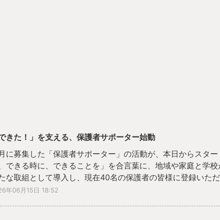
できた！」を支える、保護者サポーター始動
月に募集した「保護者サポーター」の活動が、本日からスター
、できる時に、できることを」を合言葉に、地域や家庭と学校
たな取組として導入し、現在40名の保護者の皆様に登録いた
26年06月15日 18:52
動初日の今日は、１年生の算数や国語、タブレットを活用した
。教室では、子どもたちが意欲的に課題に取り組む姿が多く見