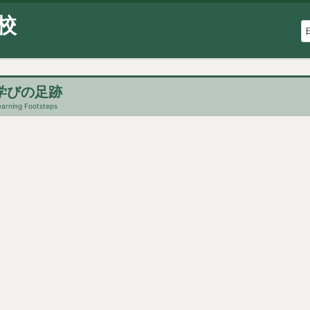
校
学びの足跡
earning Footsteps