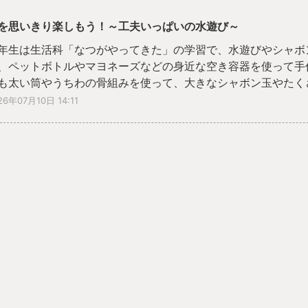
を思いきり楽しもう！～工夫いっぱいの水遊び～
年生は生活科「なつがやってきた」の学習で、水遊びやシャボ
、ペットボトルやマヨネーズなどの身近な空き容器を使って手
も太い筒やうちわの骨組みを使って、大きなシャボン玉やたく
ました。
26年07月10日 14:11
動が始まると、「どうしたらもっと遠くまで水が飛ぶかな」「
すればいいかな」と、友達と考えを伝え合いながら何度も試し
地面に絵を描くなど、自分なりの遊び方を見つける姿も見られ
ました。
たい水の心地よさや、太陽の光を受けて輝くシャボン玉の美し
ながら活動することができました。さらに、道具を譲り合った
！」と声を掛け合ったりする中で、友達と協力する楽しさや相
。
近な材料を工夫して遊びを広げる体験を通して、子どもたちは
わる力」を伸ばすとともに、夏の自然の魅力を存分に味わうこ
、夏ならではの学びの時間となりました。