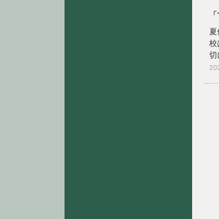
「
夏
校
切
今
20
し
ね
１
は
戦
マ
年
活
る
み
約
の