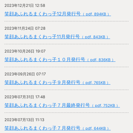
2023年12月21日 12:58
笑顔あふれるまくわっ子12月発行号
（ pdf, 894KB ）
2023年11月24日 07:28
笑顔あふれるまくわっ子11月発行号
（ pdf, 843KB ）
2023年10月26日 19:07
笑顔あふれるまくわっ子１０月発行号
（ pdf, 836KB ）
2023年09月26日 07:17
笑顔あふれるまくわっ子９月発行号
（ pdf, 765KB ）
2023年07月31日 17:48
笑顔あふれるまくわっ子７月最終発行号
（ pdf, 752KB ）
2023年07月13日 11:13
笑顔あふれるまくわっ子７月発行号
（ pdf, 644KB ）