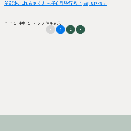
笑顔あふれるまくわっ子6月発行号
（ pdf, 847KB ）
全 ７１ 件中 １ 〜 ５０ 件を表示
1
2