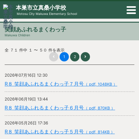
本巣市立真桑小学校
Motosu City Makuwa Elementary School
笑顔あふれるまくわっ子
Makuwa Children
全 ７１ 件中 １ 〜 ５０ 件を表示
1
2
2026年07月16日 12:30
R８ 笑顔あふれるまくわっ子７月号
（ pdf, 1048KB ）
2026年06月19日 13:44
R８ 笑顔あふれるまくわっ子６月号
（ pdf, 870KB ）
2026年05月26日 17:36
R８ 笑顔あふれるまくわっ子５月号
（ pdf, 814KB ）