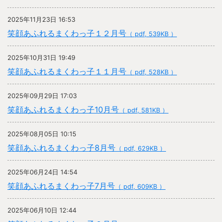
2025年11月23日 16:53
笑顔あふれるまくわっ子１２月号
（ pdf, 539KB ）
2025年10月31日 19:49
笑顔あふれるまくわっ子１１月号
（ pdf, 528KB ）
2025年09月29日 17:03
笑顔あふれるまくわっ子10月号
（ pdf, 581KB ）
2025年08月05日 10:15
笑顔あふれるまくわっ子8月号
（ pdf, 629KB ）
2025年06月24日 14:54
笑顔あふれるまくわっ子7月号
（ pdf, 609KB ）
2025年06月10日 12:44