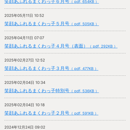
笑顔あふれるまくわっ子６月号
（ pdf, 654KB ）
2025年05月11日 10:52
笑顔あふれるまくわっ子５月号
（ pdf, 505KB ）
2025年04月11日 07:07
笑顔あふれるまくわっ子４月号（表面）
（ pdf, 292KB ）
2025年02月27日 12:52
笑顔あふれるまくわっ子３月号
（ pdf, 477KB ）
2025年02月04日 10:34
笑顔あふれるまくわっ子特別号
（ pdf, 536KB ）
2025年02月04日 10:18
笑顔あふれるまくわっ子２月号
（ pdf, 591KB ）
2024年12月24日 09:02