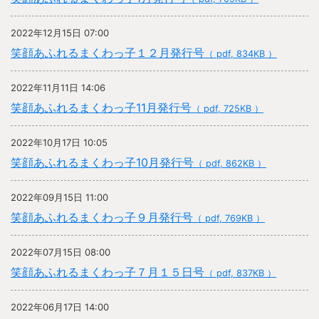
2022年12月15日 07:00
笑顔あふれるまくわっ子１２月発行号
（ pdf, 834KB ）
2022年11月11日 14:06
笑顔あふれるまくわっ子11月発行号
（ pdf, 725KB ）
2022年10月17日 10:05
笑顔あふれるまくわっ子10月発行号
（ pdf, 862KB ）
2022年09月15日 11:00
笑顔あふれるまくわっ子９月発行号
（ pdf, 769KB ）
2022年07月15日 08:00
笑顔あふれるまくわっ子７月１５日号
（ pdf, 837KB ）
2022年06月17日 14:00