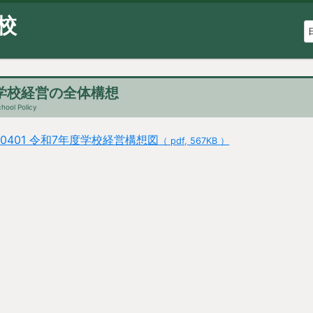
校
学校経営の全体構想
hool Policy
50401 令和7年度学校経営構想図
（ pdf, 567KB ）