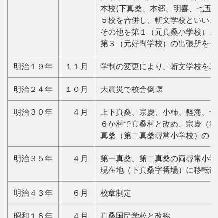
本校(下真桑、本郷、明喜、七五
５校を合併し、斬文学校といい、
その他を第１（元真桑小学校）、
第３（元好問学校）の出張所を一
明治１９年
１１月
学制の変更により、斬文学校を真
明治２４年
１０月
大震災で校舎倒壊
明治３０年
４月
上下真桑、宗慶、小柿、軽海、十
６か村で真桑村と改め、宗慶（第
真桑（第二真桑尋常小学校）の２
明治３５年
４月
第一真桑、第二真桑の両尋常小学
現在地（下真桑字番場）に移転改
明治４３年
６月
校章制定
昭和１６年
４月
真桑国民学校と改称