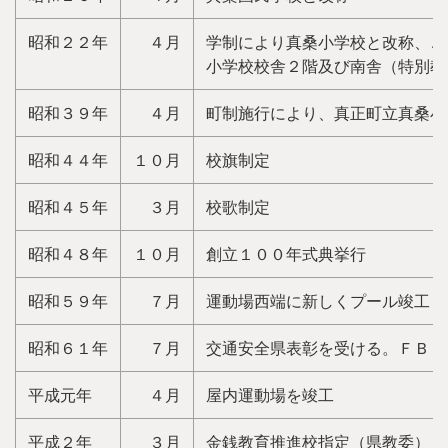
昭和２２年
４月
学制により真桑小学校と改称、こ
小学校校舎２階及び南舎（特別教
昭和３９年
４月
町制施行により、真正町立真桑小
昭和４４年
１０月
校旗制定
昭和４５年
３月
校歌制定
昭和４８年
１０月
創立１００年式典挙行
昭和５９年
７月
運動場西端に新しくプール竣工
昭和６１年
７月
交通安全県表彰を受ける。ＦＢＣ
平成元年
４月
屋内運動場を竣工
平成２年
３月
金銭教育推進校指定（県教委）