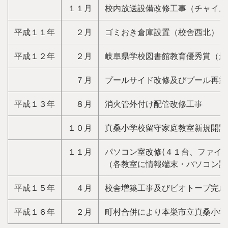
１１月
校内放送設備改修工事（チャイム
平成１１年
２月
ゴミおき倉庫設置（校舎西北）
平成１２年
２月
岐阜県学校図書館教育優秀賞（最
７月
プールサイド改修及びプール再塗
平成１３年
８月
消火管外付け配管改修工事
１０月
真桑小学校留守家庭教室新規開設
１１月
パソコン室改修(４１台、ファイ
（各教室に情報端末・パソコン設
平成１５年
４月
校舎増築工事及びビオトープ完成
平成１６年
２月
町村合併により本巣市立真桑小学