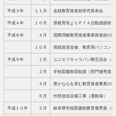
平成３年
１１月
金銭教育推進校研究発表会
平成４年
１０月
県教育長よりＰＴＡ活動感謝状を
平成８年
４月
国際理解教育推進事業推進校の指
１０月
視聴覚室改修、教育用パソコン２
平成９年
１月
ユニセフキャラバン隊交流会（ユ
２月
学校図書館奨励賞（部門優秀賞）
４月
豊かな心を育む教育推進事業の指
６月
外部放送設備工事（運動場）
平成１０年
２月
岐阜県学校図書館教育優秀賞（優