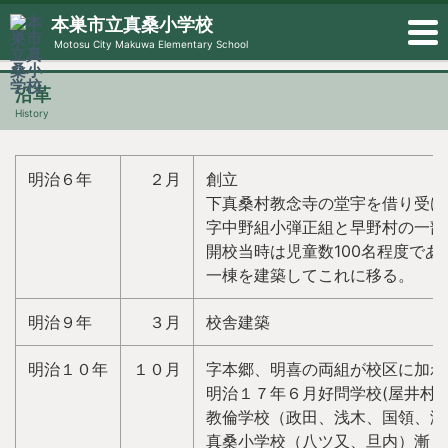
本巣市立真桑小学校
Motosu City Makuwa Elementary School
沿革
History
明治６年
２月
創立
下真桑村教念寺の堂宇を借り受け
字中野組小弾正組と早野村の一部
開校当時は児童数100名程度で
一棟を建築してこれに移る。
明治９年
３月
校舎建築
明治１０年
１０月
字本郷、明喜の両組が校区に加わ
明治１７年６月好問学校(屋井村
教倫学校（政田、浅木、国領、海
真桑小学校（八ツ又、旦内）漸々