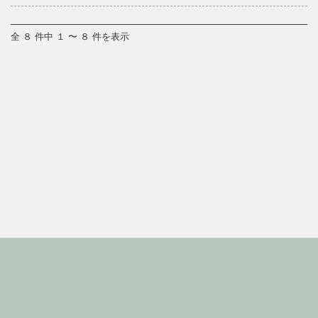
全 ８ 件中 １ 〜 ８ 件を表示