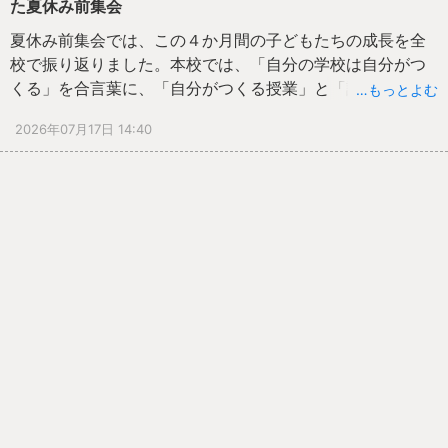
た夏休み前集会
夏休み前集会では、この４か月間の子どもたちの成長を全
校で振り返りました。本校では、「自分の学校は自分がつ
くる」を合言葉に、「自分がつくる授業」と「誰も悲しい
…もっとよむ
思いをしない学校づくり」を大切に歩んできました。
2026年07月17日 14:40
今回、学校ホームページに掲載している写真は、各学年の
担任が「この４か月で子どもたちが最も成長した姿」
「『できた』が一番表れている場面」と考えて選んだもの
です。子どもたち一人一人が積み重ねてきた努力や仲間と
の学び、学年のよさが詰まった、まさに成長の一枚です。
１年生は「できたよ貯金箱」に挨拶や時間を守ることな
ど、一つ一つの成長を積み重ねました。２年生は時間を守
ることや黙々と掃除に取り組む姿、「勉強が好き」「運動
が好き」など“だいすき”を増やす挑戦を続けました。３年生
は仲間と学び合う授業や校外学習を通して、学校だけでな
く地域でもルールやマナーを守って行動する力を伸ばしま
した。仲間同士が支え合いながら活動するいずみ学級で
は、高学年が下学年を温かく支える姿が自然に広がり、一