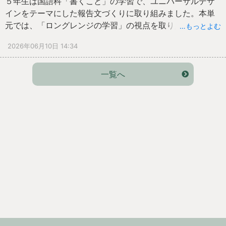
５年生は国語科「書くこと」の学習で、ユニバーサルデザ
多くの大人に見守られながら学ぶ環境は、子どもたちの安
インをテーマにした報告文づくりに取り組みました。本単
心感や学習意欲を高めます。これからも学校・家庭が力を
元では、「ロングレンジの学習」の視点を取り入れ、調
…もっとよむ
合わせ、子どもたちの主体的な学びと成長を支えていきま
査、情報整理、文章構成、下書きといった学習過程を見通
2026年06月10日 14:34
す。よろしくお願いします。
しながら、一人一人が自分の学習段階に応じて学びを進め
ました。
授業では、学習のゴールやモデル文が示されていたこと
一覧へ
で、児童は「今、自分に必要な学習は何か」を考えながら
活動していました。引用や要約の工夫、小見出しを用いた
情報整理など、より分かりやすく伝えるための方法を自ら
選択し、学習を進める姿が見られました。
また、友達同士で資料やタブレットの画面を見せ合いなが
ら相談したり、文章の構成について意見を交流したりする
場面も自然に生まれていました。これは、「よりよい報告
文を完成させたい」という目的意識が共有されていたから
こその姿です。
自ら学習の見通しをもち、必要に応じて仲間の力も借りな
がら学びを調整していく姿から、主体的に学ぶ力の着実な
成長が感じられる授業となりました。