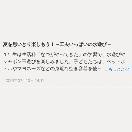
人一人の安心と成長につながりました。４年生は栽培活動
を通して力を合わせることの大切さを学び、５年生は委員
会活動や家庭科の学習で責任感と協働する力を育みまし
た。そして６年生は、全校をリードする歌声や校外での探
究的な学習に主体的に取り組み、最高学年として学校を力
強く牽引しました。
約70日間で積み重ねた「できた」は、子どもたち一人一人
夏を思いきり楽しもう！～工夫いっぱいの水遊び～
の自信となっています。写真に写る姿は、その成長のほん
１年生は生活科「なつがやってきた」の学習で、水遊びや
の一場面です。この夏休みも「挑戦」「探究」「継続」を
シャボン玉遊びを楽しみました。子どもたちは、ペットボ
意識し、自分らしい学びや経験を積み重ね、さらに大きく
トルやマヨネーズなどの身近な空き容器を使って手作りの
…もっとよむ
成長した子どもたちと夏休み明けに再会できることを楽し
水鉄砲を作ったり、ストローよりも太い筒やうちわの骨組
みにしています。
2026年07月10日 14:11
みを使って、大きなシャボン玉やたくさんのシャボン玉づ
くりに挑戦したりしました。
活動が始まると、「どうしたらもっと遠くまで水が飛ぶか
な」「もっと大きなシャボン玉を作るにはどうすればいい
かな」と、友達と考えを伝え合いながら何度も試していま
した。また、水鉄砲から出る水で地面に絵を描くなど、自
分なりの遊び方を見つける姿も見られ、子どもたちの豊か