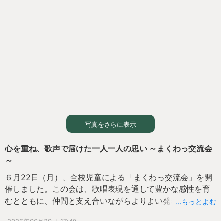
な発想力が光っていました。
冷たい水の心地よさや、太陽の光を受けて輝くシャボン玉
の美しさなど、夏ならではの自然を全身で感じながら活動
することができました。さらに、道具を譲り合ったり、
「すごいね！」「やってみよう！」と声を掛け合ったりす
る中で、友達と協力する楽しさや相手を思いやる気持ちも
育まれていました。
身近な材料を工夫して遊びを広げる体験を通して、子ども
たちは「考える力」「工夫する力」「友達と関わる力」を
伸ばすとともに、夏の自然の魅力を存分に味わうことがで
きました。笑顔と歓声があふれる、夏ならではの学びの時
写真をさらに表示
間となりました。
心を重ね、歌声で届けた一人一人の思い ～まくわっ交流会
～
６月22日（月）、全校児童による「まくわっ交流会」を開
催しました。この会は、歌唱表現を通して豊かな感性を育
むとともに、仲間と支え合いながらよりよい発表をつくり
…もっとよむ
上げ、自分らしさを発揮すること、そして互いの努力を認
2026年06月29日 17:49