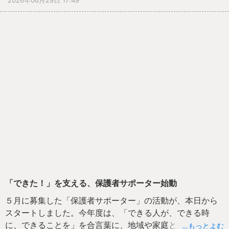
め合い、「うたごえの灯」「なかよしの灯」を輝かせるこ
とを目標としています。
１年生は『さんぽ』、２年生は『ぼくらはみんな生きてい
る』、３年生は『にじ』、４年生は『いつだって』、５年
生は『マイバラード』、６年生は『Wish～夢を信じて』を
披露しました。どの学年も歌詞に込められた思いを自分な
りに受け止め、「この思いを届けたい」という気持ちを歌
声にのせて表現していました。大きく口を開いて精いっぱ
い歌う姿、真っすぐ前を見つめる真剣な眼差し、自然と伸
びた背筋、仲間と呼吸を合わせながら響きをつくる表情か
らは、一人一人が主体となって音楽を創り上げていること
が伝わってきました。学級全員の歌声が重なり合うこと
で、歌詞に込められた「命の輝き」「仲間を信じる心」
「夢や希望」が会場いっぱいに広がりました。
発表後には、全校児童や保護者、地域の皆様から大きな拍
「できた！」を支える、保護者サポーター始動
手と歓声が送られました。児童からは、「自信をもって歌
えた」「みんなの声に支えられ、気持ちよく歌えた」「拍
５月に募集した「保護者サポーター」の活動が、本日から
手がとてもうれしかった」という感想が聞かれました。仲
スタートしました。今年度は、「できる人が、できる時
間を信じ、自分の力を出し切った経験は、一人一人の成長
に、できることを」を合言葉に、地域や家庭と学校が協力
…もっとよむ