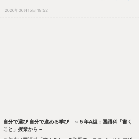
と学級の絆をさらに深める、かけがえのない時間となりま
して子どもたちの学びを支える新たな取組として導入し、
2026年06月15日 18:52
した。
現在40名の保護者の皆様に登録いただいています。
活動初日の今日は、１年生の算数や国語、タブレットを活
用した学習などでサポートしていただきました。教室で
は、子どもたちが意欲的に課題に取り組む姿が多く見られ
ました。タブレットの操作に挑戦する児童、友達と考えを
確かめながら学ぶ児童、問題が解けてうれしそうな表情を
見せる児童など、一人一人が自分の学びに向かう姿が印象
的でした。
保護者サポーターの皆様は、教室全体を見渡しながら、困
っている子どもに素早く寄り添い、目線を合わせて丁寧に
声をかけてくださいました。その支援によって、子どもた
ちは安心して学習に取り組むことができ、「わかった」
「できた」という達成感につながっていました。また、担
自分で選び 自分で進める学び ～５年A組：国語科「書く
任だけでは難しい細やかな支援が可能となり、授業もいつ
こと」授業から～
も以上にスムーズに進められていました。