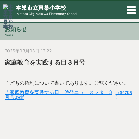
本巣市立真桑小学校
Motosu City Makuwa Elementary School
お知らせ
News
2026年03月08日 12:22
家庭教育を実践する日３月号
子どもの権利について書いてあります。ご覧ください。
「家庭教育を実践する日」啓発ニュースレター3
（567KB
月号.pdf
）