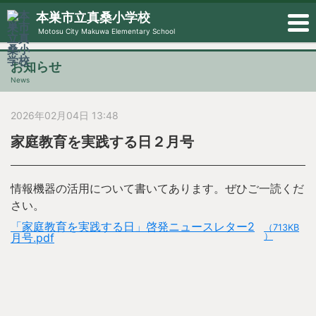
本巣市立真桑小学校
Motosu City Makuwa Elementary School
お知らせ
News
2026年02月04日 13:48
家庭教育を実践する日２月号
情報機器の活用について書いてあります。ぜひご一読くだ
さい。
「家庭教育を実践する日」啓発ニュースレター2
（713KB
月号.pdf
）