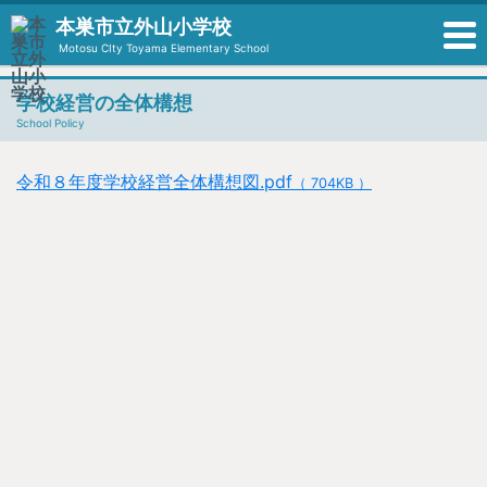
本巣市立外山小学校
Motosu CIty Toyama Elementary School
学校経営の全体構想
School Policy
令和８年度
学校経営全体構想図.pdf
（ 704KB ）