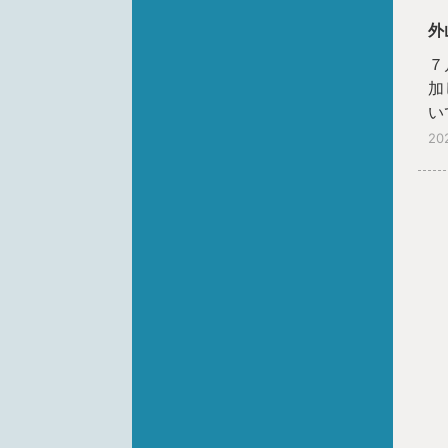
外
７
加
い
20