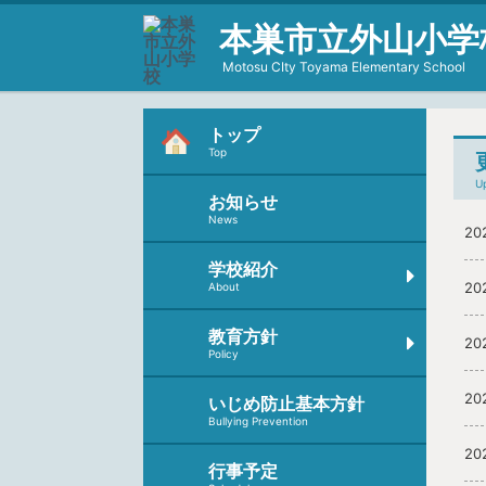
本巣市立外山小学
Motosu CIty Toyama Elementary School
トップ
Top
U
お知らせ
News
20
学校紹介
20
About
教育方針
20
Policy
20
いじめ防止基本方針
Bullying Prevention
20
行事予定