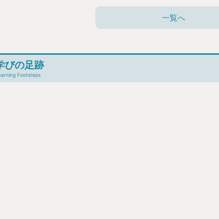
一覧へ
学びの足跡
earning Footsteps