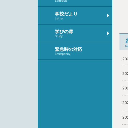
Schedule
学校だより
Letter
学びの扉
Study
N
緊急時の対応
Emergency
20
20
20
20
20