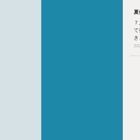
夏
７
て
き
20