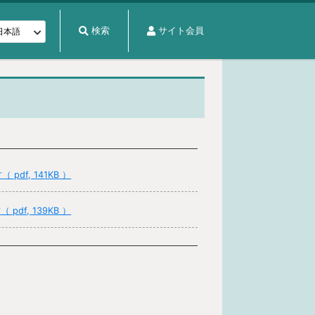
検索
サイト会員
針
（ pdf, 141KB ）
針
（ pdf, 139KB ）