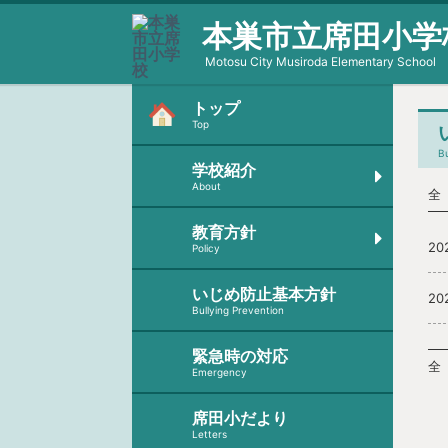
本巣市立席田小学
Motosu City Musiroda Elementary School
トップ
Top
Bu
学校紹介
About
全 
教育方針
20
Policy
いじめ防止基本方針
20
Bullying Prevention
緊急時の対応
全 
Emergency
席田小だより
Letters