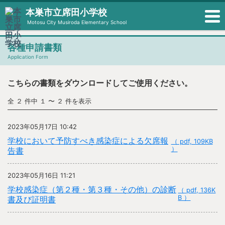
本巣市立席田小学校
Motosu City Musiroda Elementary School
各種申請書類
Application Form
こちらの書類をダウンロードしてご使用ください。
全 ２ 件中 １ 〜 ２ 件を表示
2023年05月17日 10:42
学校において予防すべき感染症による欠席報
（ pdf, 109KB
）
告書
2023年05月16日 11:21
学校感染症（第２種・第３種・その他）の診断
（ pdf, 136K
B ）
書及び証明書