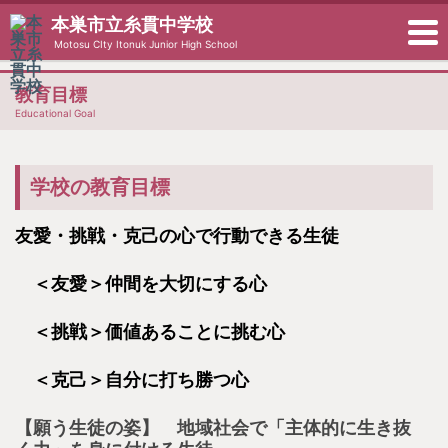
本巣市立糸貫中学校
Motosu CIty Itonuk Junior High School
教育目標
Educational Goal
学校の教育目標
友愛・挑戦・克己の心で行動できる生徒
＜友愛＞仲間を大切にする心
＜挑戦＞価値あることに挑む心
＜克己＞自分に打ち勝つ心
【願う生徒の姿】 地域社会で「主体的に生き抜