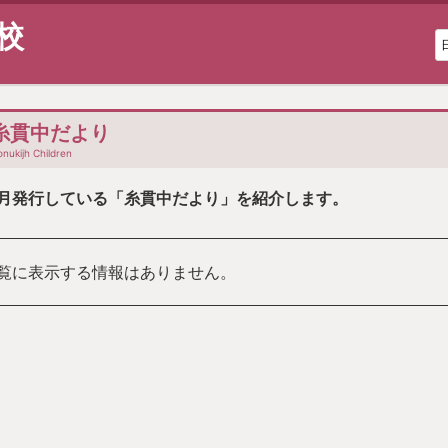
校
糸貫中だより
onukijh Children
月発行している「糸貫中だより」を紹介します。
覧に表示する情報はありません。