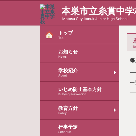
本巣市立糸貫中学
Motosu CIty Itonuk Junior High School
トップ
Top
It
お知らせ
News
毎
学校紹介
About
一
いじめ防止基本方針
Bullying Prevention
教育方針
Policy
行事予定
Schedule