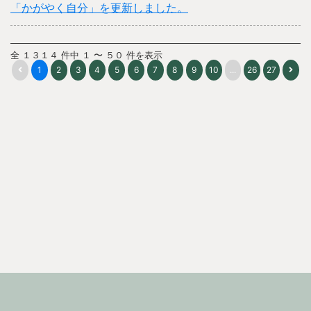
「かがやく自分」を更新しました。
全 １３１４ 件中 １ 〜 ５０ 件を表示
1
2
3
4
5
6
7
8
9
10
...
26
27