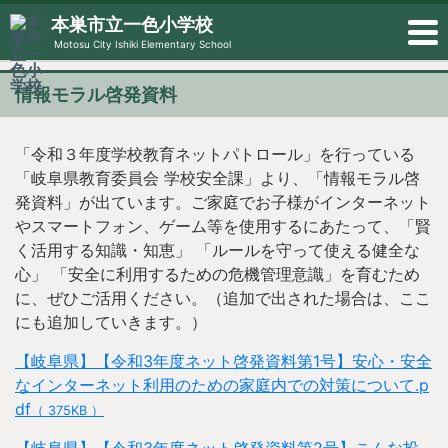
本巣市立一色小学校
Motosu City Ishiki Elementary School
情報モラル啓発資料
「令和３年度学校教育ネットパトロール」を行っている
「岐阜県教育委員会 学校安全課」より、「情報モラル啓
発資料」が出ています。ご家庭でお子様がインターネット
やスマートフォン、ゲーム等を使用するにあたって、「賢
く活用する知識・知恵」 「ルールを守って使える健全な
心」 「安全に利用するための危機管理意識」を育むため
に、ぜひご活用ください。（追加で出された場合は、ここ
にも追加していきます。）
【岐阜県】【令和3年度ネット啓発資料第1号】安心・安全
なインターネット利用のための家庭内での対策について.p
df
（ 375KB ）