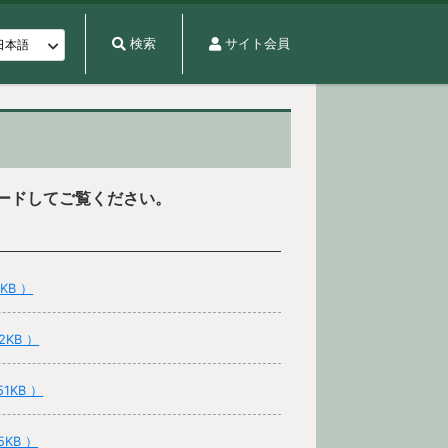
検索
サイト会員
ードしてご覧ください。
2KB ）
62KB ）
151KB ）
65KB ）