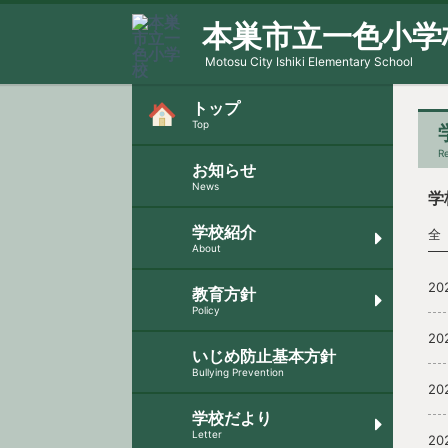
本巣市立一色小学
Motosu City Ishiki Elementary School
トップ
Top
Re
お知らせ
News
学
学校紹介
全 
About
20
教育方針
Policy
20
いじめ防止基本方針
Bullying Prevention
20
学校だより
Letter
20