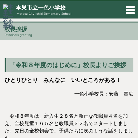
本巣市立一色小学校
Motosu City Ishiki Elementary School
校長挨拶
Principal’s greeting
「令和８年度のはじめに」校長よりご挨拶
ひとりひとり みんなに いいところがある！
一色小学校長：安藤 貴広
令和８年度は、新入生２８名と新たな教職員４名を加
え、全校児童１６５名と教職員３２名でスタートしまし
た。先日の全校朝会で、子供たちに次のような話をしまし
た。