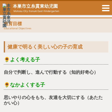
本巣市立糸貫東幼児園
Motosu City Itonuki East Kindergarten
教育目標
Educational Objectives
健康で明るく美しい心の子の育成
🌻
よく考える
子
自分で判断し、進んで行動する（知的好奇心）
🌻
なかよくする子
思いやりの心をもち、友達を大切にする（あたた
かい心）