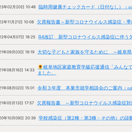
臨時用健康チェックカード（日付なし）
23年02月20日 10:48
（ pd
欠席報告書～新型コロナウイルス感染症・季
22年11月21日 10:08
R4改訂 新型コロナウイルス感染症に伴う
22年04月07日 18:25
大切な子どもと家族を守るために ～岐阜県
21年09月03日 19:19
🌻岐阜地区家庭教育学級応援通信「みんな
21年08月16日 14:33
ました。
令和３年度 本巣市就学相談会のご案内
21年08月02日 15:01
（ pd
欠席報告書 ～新型コロナウイルス感染症対
21年05月13日 17:57
学校感染症（第2種・第3種・その他）の診
20年10月09日 20:39