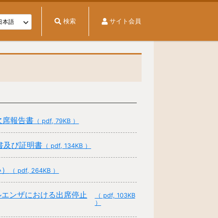
検索
サイト会員
欠席報告書
（ pdf, 79KB ）
書及び証明書
（ pdf, 134KB ）
い）
（ pdf, 264KB ）
ルエンザにおける出席停止
（ pdf, 103KB
）