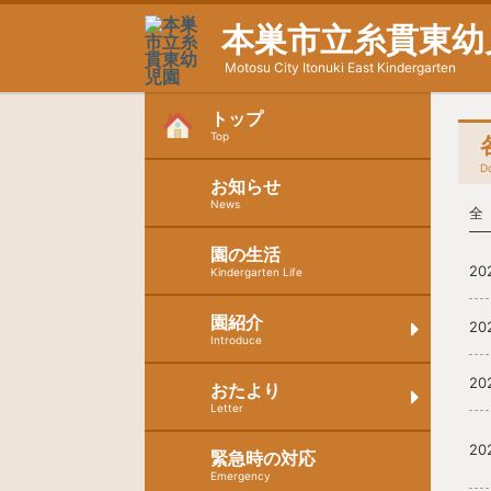
本巣市立糸貫東幼
Motosu City Itonuki East Kindergarten
トップ
Top
D
お知らせ
News
全
園の生活
20
Kindergarten Life
園紹介
20
Introduce
20
おたより
Letter
20
緊急時の対応
Emergency