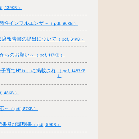
f, 139KB ）
節性インフルエンザ～
（ pdf, 96KB ）
欠席報告書の提出について
（ pdf, 61KB ）
からのお願い～
（ pdf, 117KB ）
で子育て№５」に掲載され
（ pdf, 1487KB
）
f, 48KB ）
応～
（ pdf, 87KB ）
断書及び証明書
（ pdf, 59KB ）