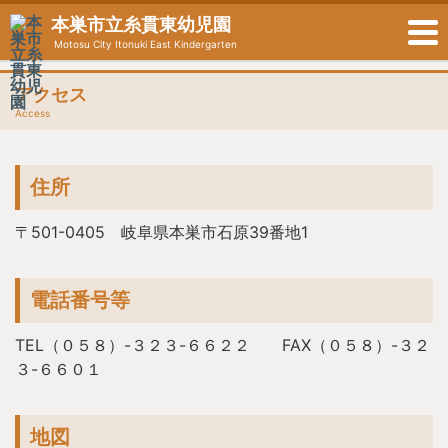
本巣市立糸貫東幼児園
Motosu City Itonuki East Kindergarten
アクセス
Access
住所
〒501-0405 岐阜県本巣市石原39番地1
電話番号等
TEL（０５８）-３２３-６６２２ FAX（０５８）-３２
３-６６０１
地図