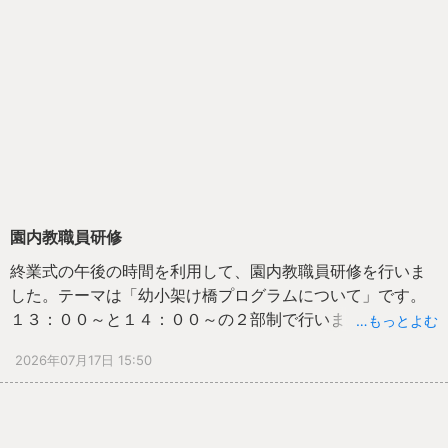
園内教職員研修
終業式の午後の時間を利用して、園内教職員研修を行いま
した。テーマは「幼小架け橋プログラムについて」です。
１３：００～と１４：００～の２部制で行いました。キー
…もっとよむ
ワード「育ちをつなぎ、学びを育む」をもとに説明を聞き
2026年07月17日 15:50
ました。そして、動画を見て小グループで意見を交流し、
それぞれに考えを広げ深めることができました。