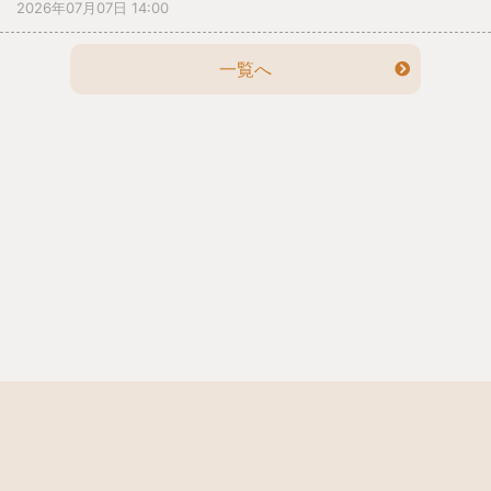
2026年07月07日 14:00
なで楽しく歌いました。最後に、おやつをいただきまし
た。今夜みんなの願い事が叶うように祈りましょう。
一覧へ