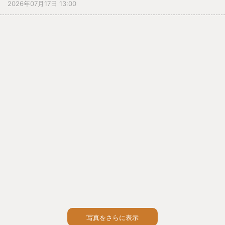
2026年07月17日 13:00
子・つよい子」について１学期頑張ったことを振り返りま
した。みなさん、１学期間よく頑張りましたね。命を大切
にして楽しい夏休みにしてください。そして、２学期に元
気にまた会いましょう。
写真をさらに表示