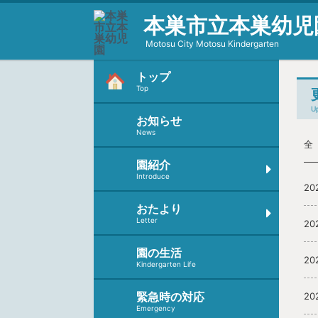
本巣市立本巣幼児
Motosu City Motosu Kindergarten
トップ
Top
U
お知らせ
News
全
園紹介
Introduce
20
おたより
Letter
20
園の生活
20
Kindergarten Life
緊急時の対応
20
Emergency