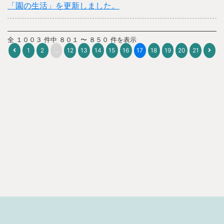
「園の生活」を更新しました。
全 １００３ 件中 ８０１ 〜 ８５０ 件を表示
1
2
...
12
13
14
15
16
17
18
19
20
21