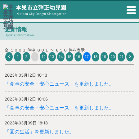
本巣市立弾正幼児園
Motosu City Danjyo Kindergarten
更新情報
Update Information
全 １００３ 件中 ８０１ 〜 ８５０ 件を表示
1
2
...
12
13
14
15
16
17
18
19
20
21
2023年03月12日 10:13
「食卓の安全・安心ニュース」を更新しました。
2023年03月12日 10:06
「食卓の安全・安心ニュース」を更新しました。
2023年03月09日 18:18
「園の生活」を更新しました。