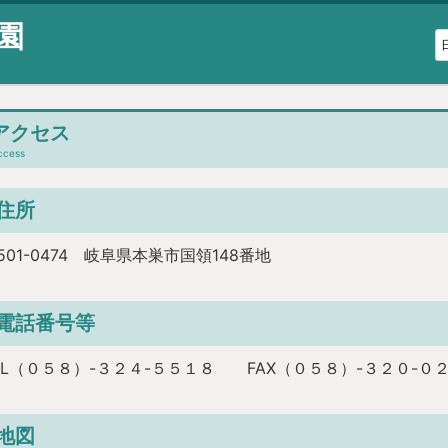
園
アクセス
ccess
住所
501-0474 岐阜県本巣市国領148番地
電話番号等
EL（０５８）-３２４-５５１８ FAX（０５８）-３２０-０
地図