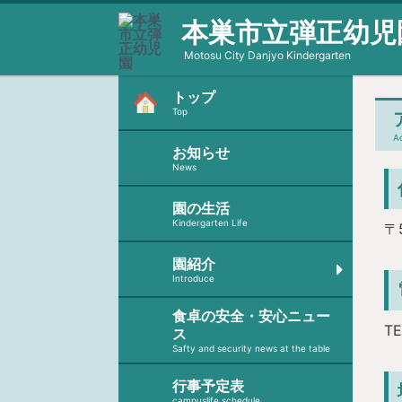
本巣市立弾正幼児
Motosu City Danjyo Kindergarten
トップ
Top
A
お知らせ
News
園の生活
Kindergarten Life
〒
園紹介
Introduce
食卓の安全・安心ニュー
T
ス
Safty and security news at the table
行事予定表
campuslife schedule