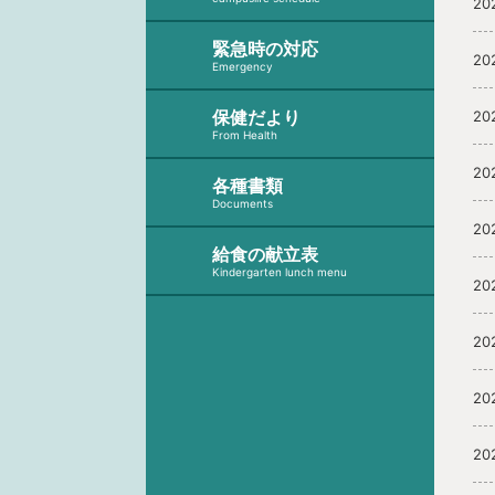
20
緊急時の対応
20
Emergency
保健だより
20
From Health
20
各種書類
Documents
20
給食の献立表
Kindergarten lunch menu
20
20
20
20