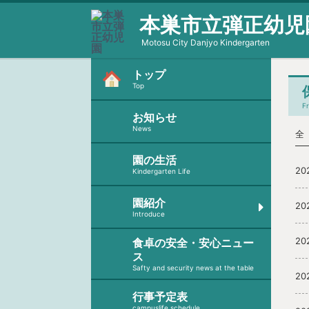
本巣市立弾正幼児
Motosu City Danjyo Kindergarten
トップ
Top
F
お知らせ
News
全
園の生活
20
Kindergarten Life
園紹介
20
Introduce
20
食卓の安全・安心ニュー
ス
Safty and security news at the table
20
行事予定表
campuslife schedule