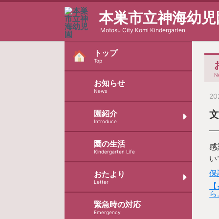
本巣市立神海幼児
Motosu City Komi Kindergarten
トップ
Top
N
お知らせ
News
20
園紹介
Introduce
園の生活
感
Kindergarten Life
い
保
おたより
Letter
【
ら.
緊急時の対応
Emergency