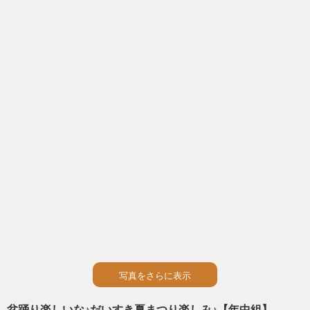
ち教師も明日が楽しみです！
写真をさらに表示
盆踊り楽しいな♪だいすき夏まつり楽しみ♪【年中組】