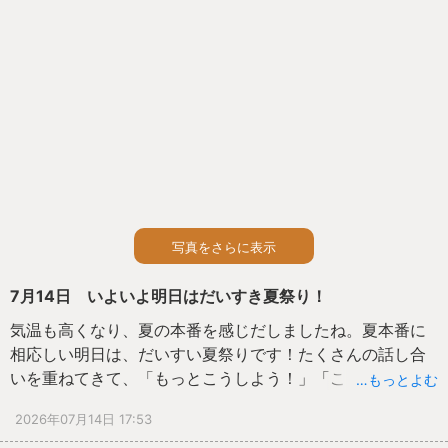
写真をさらに表示
7月14日 いよいよ明日はだいすき夏祭り！
気温も高くなり、夏の本番を感じだしましたね。夏本番に
相応しい明日は、だいすい夏祭りです！たくさんの話し合
いを重ねてきて、「もっとこうしよう！」「ここ大変だっ
…もっとよむ
たよ～」「めっちゃ楽しかった」と子どもたちが思いや考
2026年07月14日 17:53
えを出し合ってきました。子どもたちだけではなく、私た