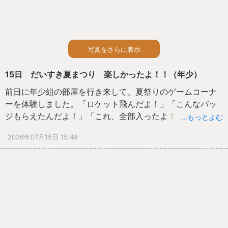
写真をさらに表示
15日 だいすき夏まつり 楽しかったよ！！（年少）
前日に年少組の部屋を行き来して、夏祭りのゲームコーナ
ーを体験しました。「ロケット飛んだよ！」「こんなバッ
ジもらえたんだよ！」「これ、全部入ったよ！」と嬉しそ
…もっとよむ
うでした。今日は年長、年中児と一緒にいろいろなコーナ
2026年07月15日 15:48
ーを回りました。「ヨーヨー風船とったよ」「金魚、なか
なかとれなかったけど赤いのとれたよ！」と、年少のコー
ナー以外の場所も
堪能し、「楽しかったー！」と部屋に戻ることができまし
た。「お部屋でも踊ろう！」と言いながら、部屋でも盆踊
りを踊り、余韻を楽しんでいました。明日からも遊びが続
いていきそうです！