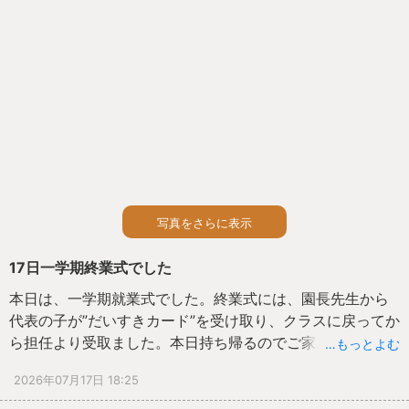
写真をさらに表示
17日一学期終業式でした
本日は、一学期就業式でした。終業式には、園長先生から
代表の子が”だいすきカード”を受け取り、クラスに戻ってか
ら担任より受取ました。本日持ち帰るのでご家庭でもお子
…もっとよむ
さんと一緒に見てみてくださいね。また、連れ去り防止の
2026年07月17日 18:25
寸劇をみて、一人で行動しない大切さをしりました。夏休
み楽しく過ごす中でも約束を守り過ごして、また２学期元