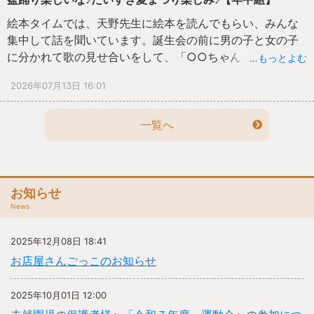
絵本タイムでは、天野先生に絵本を読んでもらい、みんな
集中して話を聞いています。誕生会の前に男の子と女の子
に分かれて歌の見せ合いをして、「○○ちゃんがおっきな
…もっとよむ
声だった」など褒め合いました。盆踊りに身に付けるお面
2026年07月13日 16:01
をつくり、部屋や遊戯室で踊りました。ノリのよい曲なの
で、みんな自然に体が動くようでした。ぱんだ組で準備し
た『ワニワニパニック』も部屋で遊んでみたらピコピコハ
一覧へ
ンマーの音が鳴りやまないくらい必死で楽しそうでした。
お知らせ
News
2025年12月08日 18:41
お店屋さんごっこのお知らせ
2025年10月01日 12:00