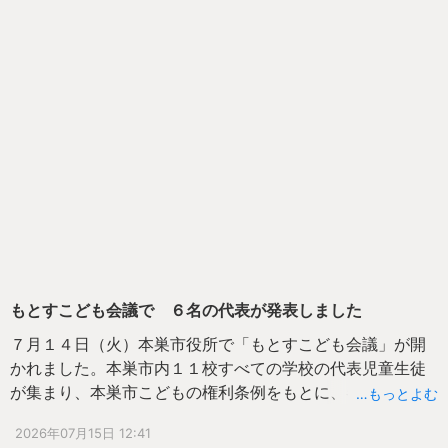
特に、１～９までの数字の合計が１５になるように、マス
に数字をかけた子たちからは、「できたー」「やったー」
と声があがっていました。夏休み、お子さんと一緒に、ご
家族で挑戦してみてください。
もとすこども会議で ６名の代表が発表しました
７月１４日（火）本巣市役所で「もとすこども会議」が開
かれました。本巣市内１１校すべての学校の代表児童生徒
が集まり、本巣市こどもの権利条例をもとに、各学校でど
…もっとよむ
んな取組や活動を行っているのか交流したり、教育長さん
2026年07月15日 12:41
に報告したりする会です。たくさんの子供、大人が集まる