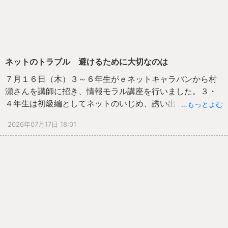
ネットのトラブル 避けるために大切なのは
７月１６日（木）３～６年生がｅネットキャラバンから村
瀬さんを講師に招き、情報モラル講座を行いました。３・
４年生は初級編としてネットのいじめ、誘い出し・なりす
…もっとよむ
ましについて、５・６年生はネットへの投稿、ネットの使
2026年07月17日 18:01
い過ぎ等について、５分ほどの動画を観て、何がいけない
のか？どうするとよいのか？などを周りの子と交流し、考
えを深めました。
軽い気持ちで書き込んだことがいじめにつながることや、
簡単に動画をアップしたことで取り返しのつかない大きな
問題に発展してしまうことなどについて、深く考え交流し
ました。
間もなく夏休み、タブレットや携帯電話を正しく使い、ト