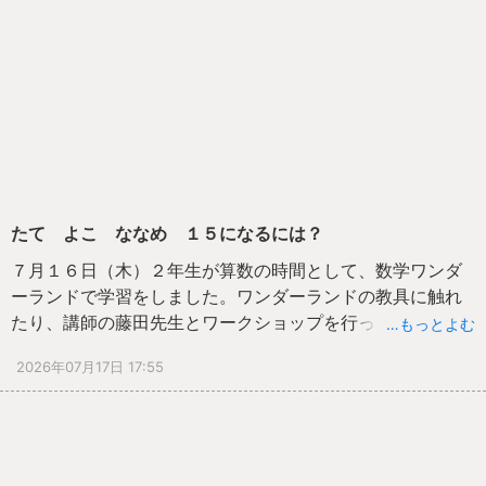
ラブルに巻き込まれないよう、一度、ご家庭でも話題にし
てください。
たて よこ ななめ １５になるには？
７月１６日（木）２年生が算数の時間として、数学ワンダ
ーランドで学習をしました。ワンダーランドの教具に触れ
たり、講師の藤田先生とワークショップを行ったりしまし
…もっとよむ
た。９マスの数字の合計が１５になるように、１～９の数
2026年07月17日 17:55
字をマスに書いたり、「シシマ」という、ケニアの伝統的
な８角形のボードゲームで遊んだり、１２個のパーツを正
方形に組み立てたりと、子供たちは想像力と思考力をフル
回転させて、各ゲームに挑戦しました。