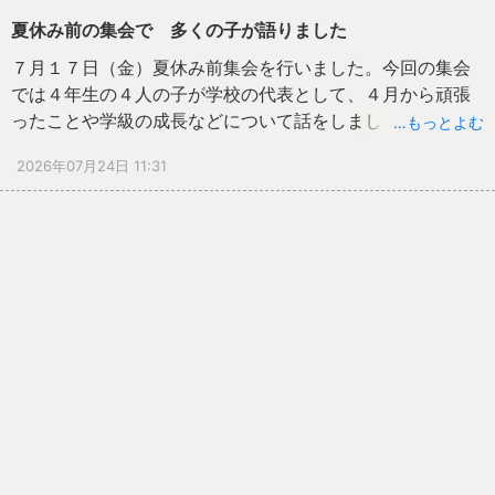
夏休み前の集会で 多くの子が語りました
７月１７日（金）夏休み前集会を行いました。今回の集会
では４年生の４人の子が学校の代表として、４月から頑張
ったことや学級の成長などについて話をしました。真剣に
…もっとよむ
耳を傾けて聞いたり、感想を発表したりして、お互いの成
2026年07月24日 11:31
長をたたえました。
その後、生徒支援の先生から、夏休みに気を付けてほしい
「命の安全」について、特に交通ルールの面から話をし、
みんなで大切なことの確認を行いました。
夏休みを元気で安全に過ごし、８月２８日（金）にみんな
と会えることを楽しみにしています。