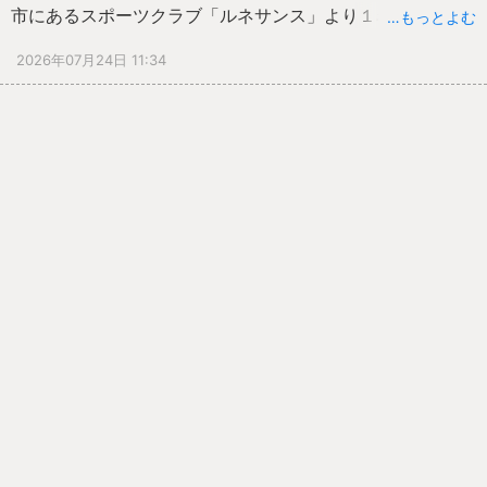
市にあるスポーツクラブ「ルネサンス」より１名の講師の
…もっとよむ
方に来ていただきました。２日間で、のべ４２名の児童が
2026年07月24日 11:34
参加しました。参加した児童のみんなは、「２５ｍを泳げ
るようになりたい」と目標を掲げ、目標に向かい、楽しく
水泳教室に参加しました。
バタ足、鼻から息を吐く、息継ぎ、ビート板を使っての練
習など、１時間近く取り組みましたが、豊富な練習メニュ
ーであっという間に時間が過ぎていきました。
２５ｍを泳げるようになった子も、なれなかった子も、手
応えを感じる２日間でした。